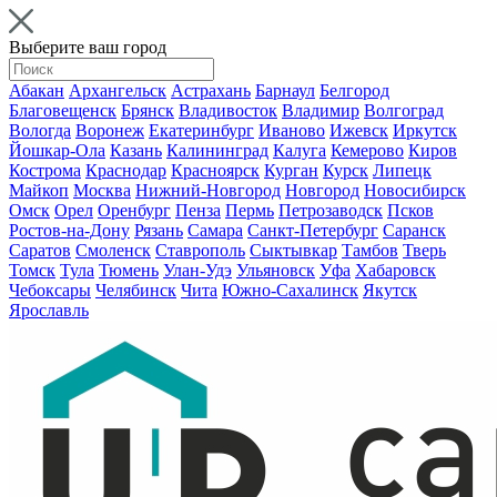
Выберите ваш город
Абакан
Архангельск
Астрахань
Барнаул
Белгород
Благовещенск
Брянск
Владивосток
Владимир
Волгоград
Вологда
Воронеж
Екатеринбург
Иваново
Ижевск
Иркутск
Йошкар-Ола
Казань
Калининград
Калуга
Кемерово
Киров
Кострома
Краснодар
Красноярск
Курган
Курск
Липецк
Майкоп
Москва
Нижний-Новгород
Новгород
Новосибирск
Омск
Орел
Оренбург
Пенза
Пермь
Петрозаводск
Псков
Ростов-на-Дону
Рязань
Самара
Санкт-Петербург
Саранск
Саратов
Смоленск
Ставрополь
Сыктывкар
Тамбов
Тверь
Томск
Тула
Тюмень
Улан-Удэ
Ульяновск
Уфа
Хабаровск
Чебоксары
Челябинск
Чита
Южно-Сахалинск
Якутск
Ярославль